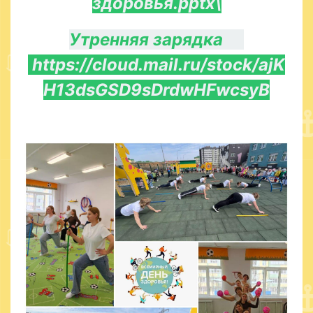
здоровья.pptx
\
Утренняя зарядка
https://cloud.mail.ru/stock/ajK
H13dsGSD9sDrdwHFwcsyB